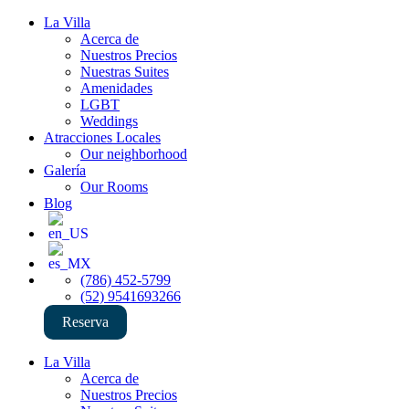
La Villa
Acerca de
Nuestros Precios
Nuestras Suites
Amenidades
LGBT
Weddings
Atracciones Locales
Our neighborhood
Galería
Our Rooms
Blog
(786) 452-5799
(52) 9541693266
Reserva
La Villa
Acerca de
Nuestros Precios