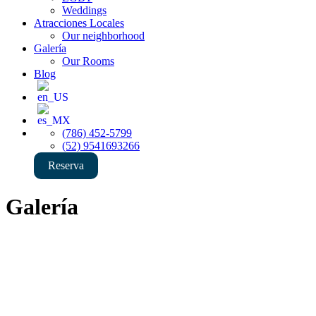
Weddings
Atracciones Locales
Our neighborhood
Galería
Our Rooms
Blog
(786) 452-5799
(52) 9541693266
Reserva
Galería