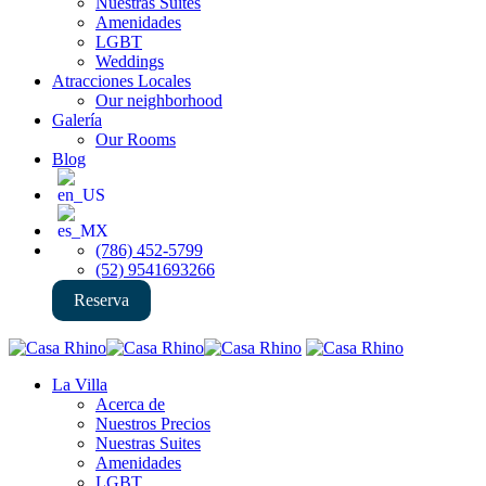
Nuestras Suites
Amenidades
LGBT
Weddings
Atracciones Locales
Our neighborhood
Galería
Our Rooms
Blog
(786) 452-5799
(52) 9541693266
Reserva
La Villa
Acerca de
Nuestros Precios
Nuestras Suites
Amenidades
LGBT